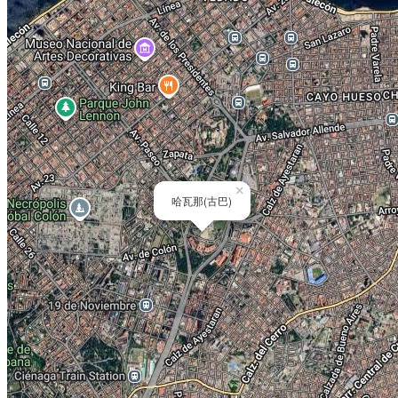
×
哈瓦那(古巴)