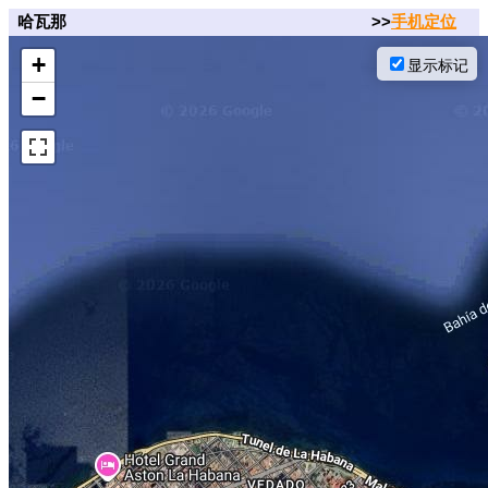
哈瓦那
>>
手机定位
+
显示标记
−