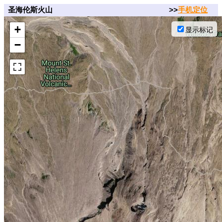
圣海伦斯火山
>>
手机定位
+
显示标记
−