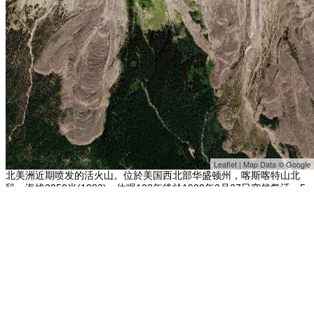
Leaflet | Map Data © Google
北美洲近期喷发的活火山。位於美国西北部华盛顿州，喀斯喀特山北
段。海拔2950米(1983)。休眠123年後於1980年3月27日突然复活，5
月18日的喷发最为剧烈，烟云冲向2万米高空，火山灰随气流扩散至
4000公里以外，撒落在距火山800公里处的也有1.8厘米厚。火山附近河
流被堵塞﹑改道，许多道路被埋没。熔岩流引起森林大火，周围几十公
里内生物绝迹。由於山地冰雪大量融化，形成汹涌的急流，加之上升气
流中的大量水汽在高空凝结，暴雨成灾，使冲刷下的火山灰形成泥浆洪
流，从山上倾泻而下，严重破坏了沿途的农田﹑森林及一切设施。火山
喷发後，附近地形发生显著变化，原来的火山锥顶部崩坍，形成一个长
3公里﹑宽1.5公里﹑深125米的新火山口。这次火山喷发造成60多人死
亡，390平方公里土地变成不毛之地，损失巨大，是美国历史上，也是