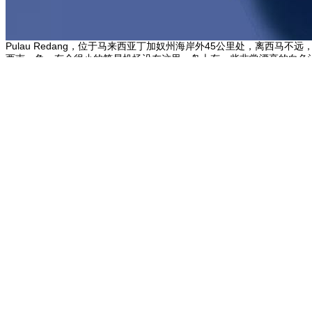
Pulau Redang，位于马来西亚丁加奴州海岸外45公里处，离西
西南一角。有个很小的简易机场设在这里，岛上有一些非常漂亮的白色
岛，当你漂浮在能见度超过10米的海面上，海底的世界一览无余时，心
纷绮丽的珊瑚礁，超过1000种双壳类生物和3000种鱼类品种，吸引