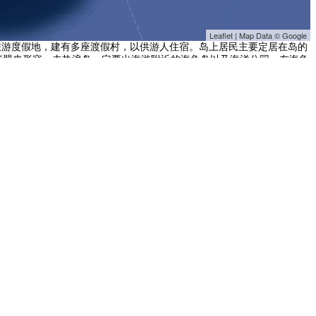
Leaflet | Map Data © Google
里，是旅游度假地，建有多座渡假村，以供游人住宿。岛上居民主要定居在岛的
翡翠来形容。去热浪岛一定要出海游附近的海龟岛以及海洋公园。在海龟
斑斓的活珊瑚中畅游，你会忘记一切。这里的海底生长着500余种色彩缤