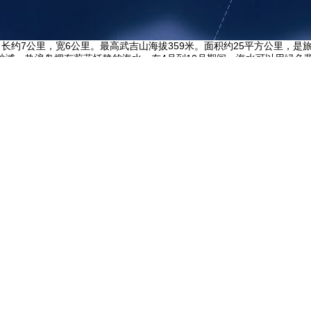
马不远，长约7公里，宽6公里。最高武吉山海拔359米。面积约25平方公
沙滩。热浪岛拥有蔚蓝恬静的海水，在4月到10月期间，海水可以用绿色
里会产生一丝畏惧的感觉。而在海洋公园，在伸手可及的鱼群和海底五彩
了无数世界各地的潜水爱好者。