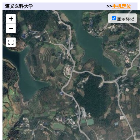
遵义医科大学
>>
手机定位
+
显示标记
−