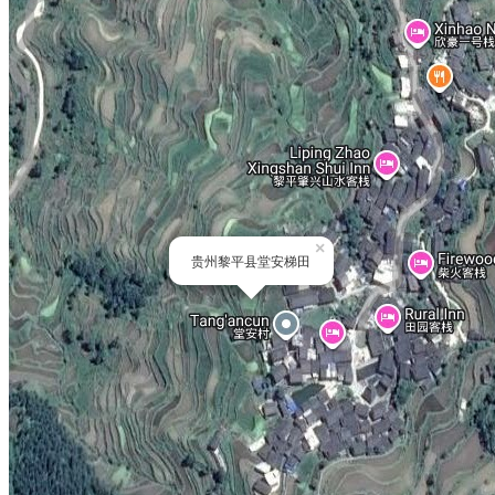
×
贵州黎平县堂安梯田