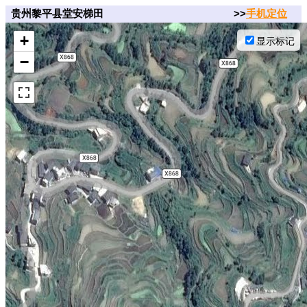
贵州黎平县堂安梯田
>>
手机定位
+
显示标记
−