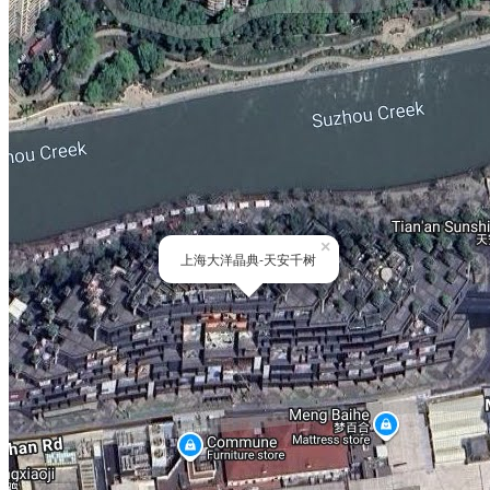
×
上海大洋晶典-天安千树