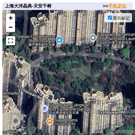
上海大洋晶典-天安千树
>>
手机定位
+
显示标记
−