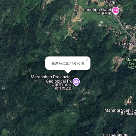
×
芜湖马仁山地质公园