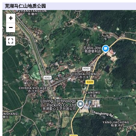
芜湖马仁山地质公园
+
−