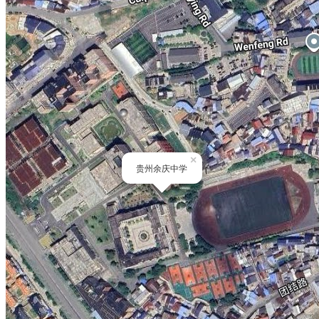
×
贵州余庆中学