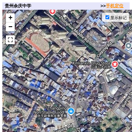
贵州余庆中学
>>
手机定位
+
显示标记
−