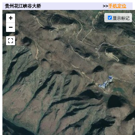
贵州花江峡谷大桥
>>
手机定位
+
显示标记
−