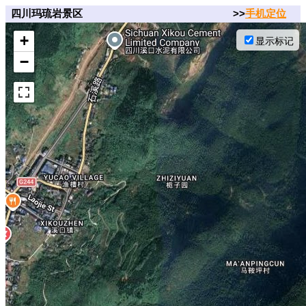
四川玛琉岩景区
>>
手机定位
+
显示标记
−