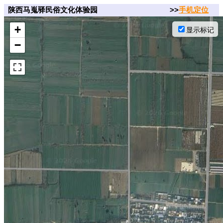
陕西马嵬驿民俗文化体验园
>>
手机定位
+
显示标记
−