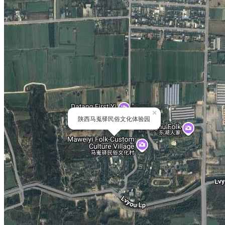
×
陕西马嵬驿民俗文化体验园