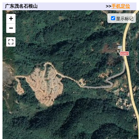
广东茂名石根山
>>
手机定位
+
显示标记
−