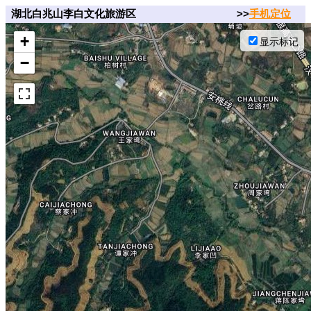
湖北白兆山李白文化旅游区
>>
手机定位
+
显示标记
−