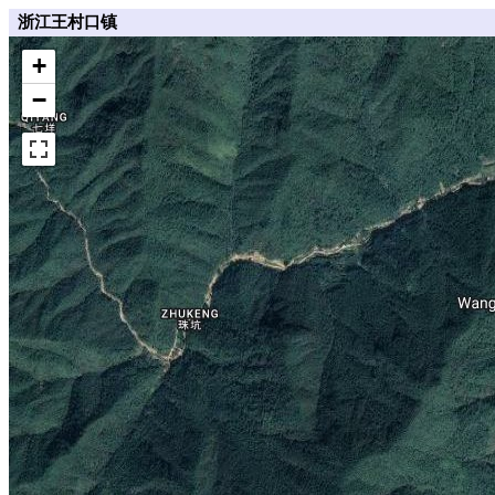
浙江王村口镇
+
−