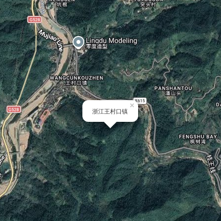
×
浙江王村口镇