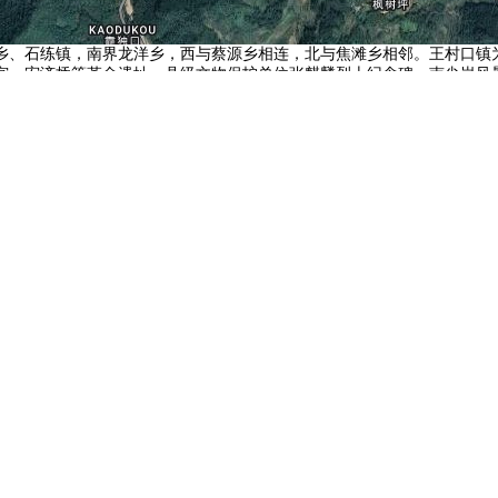
乡、石练镇，南界龙洋乡，西与蔡源乡相连，北与焦滩乡相邻。王村口镇
宫、宏济桥等革命遗址。县级文物保护单位张麒麟烈士纪念碑，南尖岩风景
地球在线
地铁图
高铁图
TourBrowser
中文e讯
地图迷
资讯迷