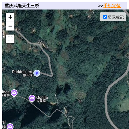
重庆武隆天生三桥
>>
手机定位
+
显示标记
−