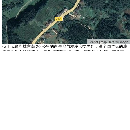
Leaflet | Map Data © Google
位于武隆县城东南 20 公里的白果乡与核桃乡交界处，是全国罕见的地
质奇观生态型旅游区，属典型的喀斯特地貌。这里气势磅礴，林森木
秀、飞泉流瀑，包容了山、水、雾、泉、峡、峰、溪、瀑，是一处高品
位的生态旅游区。景区以天龙桥、青龙桥、黑龙桥三座气势磅礴的石拱
桥称奇于世，属亚洲最大的天生桥群。 张艺谋曾在这里拍摄了《满城尽
带黄金甲》，是整部电影唯一的外景拍摄地点。 其他地点：
瑞士圣加伦
澳大利亚悉尼月神公园
广西崇左石景林景区