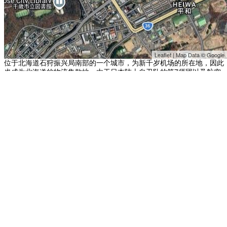
Leaflet | Map Data © Google
位于北海道石狩振兴局南部的一个城市，为新千岁机场的所在地，因此
也成为北海道的物流集散地。由于日本陆上自卫队的第7师团以及航空
自卫队的第2航空团的驻地皆在此，因此全市9万的人口中，约有三万人
从事自卫队相关之工作。 其他地点：
美国凤凰城天港国际机场
美国克
奇坎国际机场
日本根室市