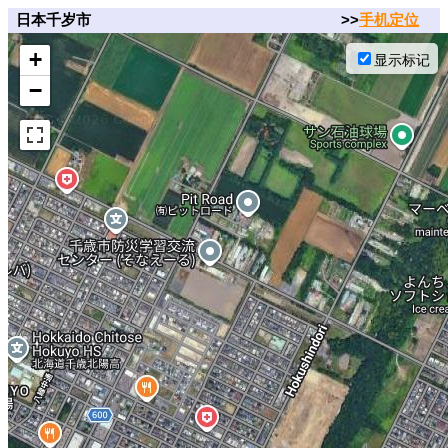
日本千岁市
>>
手机定位
+
显示标记
−