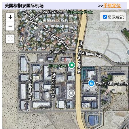
美国棕榈泉国际机场
>>
手机定位
+
显示标记
−