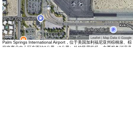
Leaflet | Map Data © Google
Palm Springs International Airport，位于美国加利福尼亚州棕榈泉、棕
榈泉商业中心区东面约2公里（3公里）处的民用机场，主要服务河滨县
的科切拉山谷（Coachella Valley）地区。机场面积3.8平方公里，设有2
条13/31走向、一长一短的平行跑道。棕榈泉国际机场有许多季节性的
航班起降，其中大都是集中在冬天的滑雪季节。 其他地点：
日本歌志内
市
日本砂川市
美国安大略国际机场