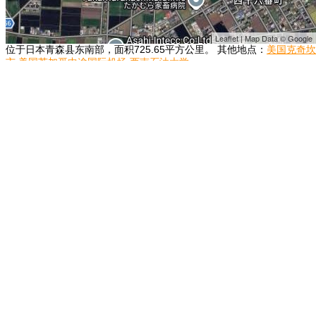
Leaflet | Map Data © Google
位于日本青森县东南部，面积725.65平方公里。 其他地点：
美国克奇坎
市
美国芝加哥中途国际机场
西南石油大学