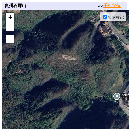
贵州石屏山
>>
手机定位
+
显示标记
−