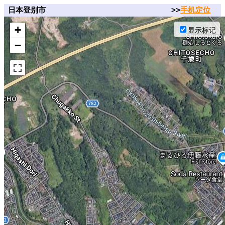
日本登别市
>>
手机定位
+
显示标记
−