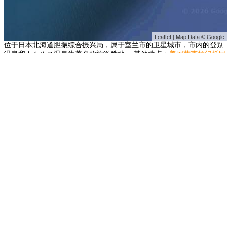
Leaflet | Map Data © Google
位于日本北海道胆振综合振兴局，属于室兰市的卫星城市，市内的登别
温泉和カルルス温泉为著名的旅游胜地。 其他地点：
美国萨克拉门托国
际机场
日本深川市
美国棕榈泉国际机场